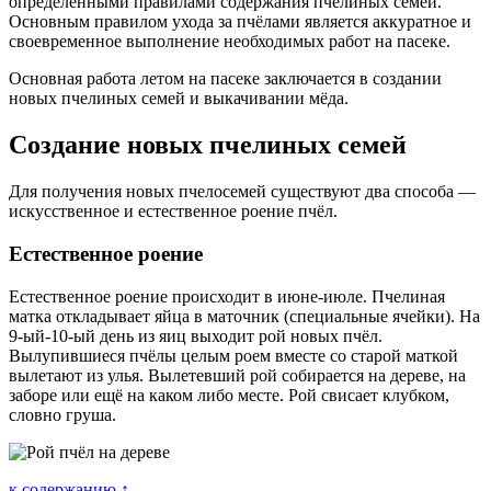
определенными правилами содержания пчелиных семей.
Основным правилом ухода за пчёлами является аккуратное и
своевременное выполнение необходимых работ на пасеке.
Основная работа летом на пасеке заключается в создании
новых пчелиных семей и выкачивании мёда.
Создание новых пчелиных семей
Для получения новых пчелосемей существуют два способа —
искусственное и естественное роение пчёл.
Естественное роение
Естественное роение происходит в июне-июле. Пчелиная
матка откладывает яйца в маточник (специальные ячейки). На
9-ый-10-ый день из яиц выходит рой новых пчёл.
Вылупившиеся пчёлы целым роем вместе со старой маткой
вылетают из улья. Вылетевший рой собирается на дереве, на
заборе или ещё на каком либо месте. Рой свисает клубком,
словно груша.
к содержанию ↑