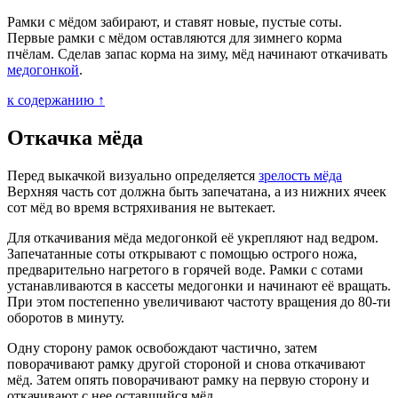
Рамки с мёдом забирают, и ставят новые, пустые соты.
Первые рамки с мёдом оставляются для зимнего корма
пчёлам. Сделав запас корма на зиму, мёд начинают откачивать
медогонкой
.
к содержанию ↑
Откачка мёда
Перед выкачкой визуально определяется
зрелость мёда
Верхняя часть сот должна быть запечатана, а из нижних ячеек
сот мёд во время встряхивания не вытекает.
Для откачивания мёда медогонкой её укрепляют над ведром.
Запечатанные соты открывают с помощью острого ножа,
предварительно нагретого в горячей воде. Рамки с сотами
устанавливаются в кассеты медогонки и начинают её вращать.
При этом постепенно увеличивают частоту вращения до 80-ти
оборотов в минуту.
Одну сторону рамок освобождают частично, затем
поворачивают рамку другой стороной и снова откачивают
мёд. Затем опять поворачивают рамку на первую сторону и
откачивают с нее оставшийся мёд.