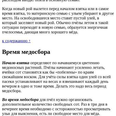
Когда новый рой вылетел перед началом взятка или в самое
время взятка, то материнскую семью с ульем убирают в другое
место. На освободившееся место ставят пустой улей, в
который заселяют новый рой. Обычно пчёлы летом в такой
ситуации переходят в новую семью, образуется энергичная
пчелосемья, дающая много хорошего мёда.
к содержанию ↑
Время медосбора
Начало взятка
определяют по начавшемуся цветению
медоносных растений. Пчёлы начинают усиленно летать,
ячейки сот становятся как бы «побелены» по краям
свежайшим воском. Для учёта силы взятка один улей со всей
пасеки устанавливают на весах и взвешивают каждый день
вечером в одно и тоже время. Делать это надо весь период
медосбора.
Во время медосбора
для пчёл нужно организовать
дополнительное количество свободных сот. Раз в три дня в
вечернее время необходимо с осторожностью просматривать
ульи для выяснения, есть ли свободное место для мёда.