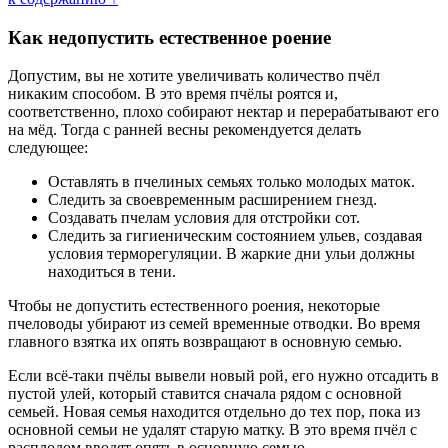
Как недопустить естественное роение
Допустим, вы не хотите увеличивать количество пчёл
никаким способом. В это время пчёлы роятся и,
соответственно, плохо собирают нектар и перерабатывают его
на мёд. Тогда с ранней весны рекомендуется делать
следующее:
Оставлять в пчелиных семьях только молодых маток.
Следить за своевременным расширением гнезд.
Создавать пчелам условия для отстройки сот.
Следить за гигиеническим состоянием ульев, создавая
условия терморегуляции. В жаркие дни ульи должны
находиться в тени.
Чтобы не допустить естественного роения, некоторые
пчеловоды убирают из семей временные отводки. Во время
главного взятка их опять возвращают в основную семью.
Если всё-таки пчёлы вывели новый рой, его нужно отсадить в
пустой улей, который ставится сначала рядом с основной
семьей. Новая семья находится отдельно до тех пор, пока из
основной семьи не удалят старую матку. В это время пчёл с
расплодом вводят опять в основную семью.