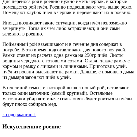
Для переноса роя в роевню нужно иметь черпак, в который
помещается рой пчёл. Роевню подвешивают чуть выше рояю.
Помещают клубок пчёл в черпак и перемещают их в роевню.
Иногда возникают такие ситуации, когда пчёл невозможно
зачерпнуть. Тогда их чем-либо встряхивают, и они сами
залетают в роевню.
Пойманный рой взвешивают и в течение дня содержат в
погребе. В это время подготавливают для нового роя улей.
Рамки ставят из расчета одна рамка на 250гр пчёл. Листы
вощины чередуют с готовыми сотами. Ставят также рамку с
кормом и рамку с яичками и личинками. Приготовив улей,
пчёл из роевни высыпают на рамки. Дальше, с помощью дыма
из дымаря загоняют пчёл в улей.
В пчелиной семье, из которой вышел новый рой, оставляют
только один маточник (самый крупный). Остальные
маточники убирают, иначе семья опять будет роиться и пчёлы
будут плохо собирать мёд.
к содержанию ↑
Искусственное роение