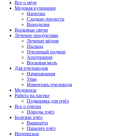
Все о мёде
Медовая кулинария
Напитки
Сладкие прелести
Виноделие
Восковые свечи
Лечение продуктами
Лечение мёдом
Пыльца
Пчелиный подмор
Апитерапия
Восковая моль
Для пчеловодов
Начинающим
Ульи
Инвентарь пчеловода
Медоносы
Работа на пасеке
Подкормка для пчёл
Все о пчёлах
Породы пчёл
Болезни пчёл
Варроатоз
Паралич пчёл
Интересное