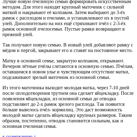
Лучше новую пчелиную семью формировать искусственным
методом. Для этого находят крупный маточник с сильной
маткой и накрывают её колпаком. Затем выбирают до 3-ёх
рамок с расплодом и пчелами, и устанавливают их в пустой
улей. Дополнительно на них ещё стряхивают пчёл с 2-3-ёх
рамок основной пчелосемьи. Пустые рамки возвращают в
прежний улей.
Так получают новую семью. В новый улей добавляют рамку с
мёдом и пергой, закрывают его и ставят на постоянное место.
Матку в основной семье, закрытую колпаком, открывают.
Вечером лётные пчёлы слетаются в основную семью. Пчёлам,
оставшимся в новом улье и чувствующим отсутствие матки,
подсаживают зрелый маточник из основной семьи.
Из этого маточника выходит молодая матка, через 7-10 дней
после оплодотворения трутнем она сделает яйцекладку. После
появления яйцекладки, из основной семьи до отводка
подставляют до 2-х рамок зрелого расплода. Так появится
больше вывелось пчёл- кормилиц. Это даст возможность
молодой матке сделать яйцекладку крупных размеров. Таким
образом, постепенно, отводок становится сильным, как и
основная пчелиная семья.
к содержанию ↑