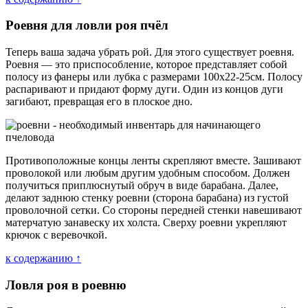
Роевня для ловли роя пчёл
Теперь ваша задача убрать рой. Для этого существует роевня.
Роевня — это приспособление, которое представляет собой
полосу из фанеры или лубка с размерами 100х22-25см. Полосу
распаривают и придают форму дуги. Один из концов дуги
загибают, превращая его в плоское дно.
Противоположные концы ленты скрепляют вместе. Зашивают
проволокой или любым другим удобным способом. Должен
получиться приплюснутый обруч в виде барабана. Далее,
делают заднюю стенку роевни (сторона барабана) из густой
проволочной сетки. Со стороны передней стенки навешивают
матерчатую занавеску их холста. Сверху роевни укрепляют
крючок с веревочкой.
к содержанию ↑
Ловля роя в роевню