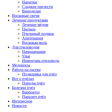
Напитки
Сладкие прелести
Виноделие
Восковые свечи
Лечение продуктами
Лечение мёдом
Пыльца
Пчелиный подмор
Апитерапия
Восковая моль
Для пчеловодов
Начинающим
Ульи
Инвентарь пчеловода
Медоносы
Работа на пасеке
Подкормка для пчёл
Все о пчёлах
Породы пчёл
Болезни пчёл
Варроатоз
Паралич пчёл
Интересное
Новости