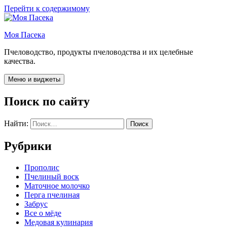
Перейти к содержимому
Моя Пасека
Пчеловодство, продукты пчеловодства и их целебные
качества.
Меню и виджеты
Поиск по сайту
Найти:
Рубрики
Прополис
Пчелиный воск
Маточное молочко
Перга пчелиная
Забрус
Все о мёде
Медовая кулинария