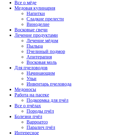
Все о мёде
Медовая кулинария
Напитки
Сладкие прелести
Виноделие
Восковые свечи
Лечение продуктами
Лечение мёдом
Пыльца
Пчелиный подмор
Апитерапия
Восковая моль
Для пчеловодов
Начинающим
Ульи
Инвентарь пчеловода
Медоносы
Работа на пасеке
Подкормка для пчёл
Все о пчёлах
Породы пчёл
Болезни пчёл
Варроатоз
Паралич пчёл
Интересное