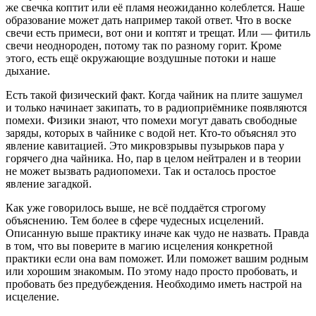
же свечка коптит или её пламя неожиданно колеблется. Наше
образование может дать например такой ответ. Что в воске
свечи есть примеси, вот они и коптят и трещат. Или — фитиль
свечи неоднороден, потому так по разному горит. Кроме
этого, есть ещё окружающие воздушные потоки и наше
дыхание.
Есть такой физический факт. Когда чайник на плите зашумел
и только начинает закипать, то в радиоприёмнике появляются
помехи. Физики знают, что помехи могут давать свободные
заряды, которых в чайнике с водой нет. Кто-то объяснял это
явление кавитацией. Это микровзрывы пузырьков пара у
горячего дна чайника. Но, пар в целом нейтрален и в теории
не может вызвать радиопомехи. Так и осталось простое
явление загадкой.
Как уже говорилось выше, не всё поддаётся строгому
объяснению. Тем более в сфере чудесных исцелений.
Описанную выше практику иначе как чудо не назвать. Правда
в том, что вы поверите в магию исцеления конкретной
практики если она вам поможет. Или поможет вашим родным
или хорошим знакомым. По этому надо просто пробовать, и
пробовать без предубеждения. Необходимо иметь настрой на
исцеление.