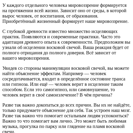
У каждого отдельного человека мировоззрение формируется
на протяжении всей жизни. Зависит оно от среды, в которой
вырос человек, от воспитания, от образования.
Приобретённый жизненный формирует наше мировоззрение.
С глубокой древности известно множество исцеляющих
практик. Появляются и современные практики. Часто это
адаптация древнего опыта к современности. Предположим вы
узнали об исцелении восковой свечой. Ваша реакция будет от
полного отрицания до полного доверия. Всё зависит от
вашего мировоззрения.
Увидев со стороны манимуляции восковой свечой, вы можете
найти объяснение эффектам. Например — человек
сосредотачивается, входит в определённое состояние транса
или гипноза. Или ещё — человек верит в исцеление таким
способом. Если это самогипноз, или самовнушение, то
человек верит в своё самоизлечение? В чём причина?
Разве так важно докопаться до всех причин. Вы их не найдёте,
только придумаете объяснение для себя. Так устроен наш мозг.
Разве так важно что помогает остальным людям успокоиться?
Важно то что помогает вам лично. Это может быть любимая
музыка, прогулка по парку или глядение на пламя восковой
свечи.