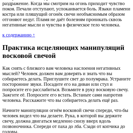
раздражение. Когда мы смотрим на огонь приходит чувство
покоя. Печали отступают, успокаивается боль. Языки пламени
костра или пляшущий огонёк свечи необъяснимым образом
отгоняют недуг. Пламя не даёт болезням проникать сквозь
негативные мысли и чувства в физическое тело человека.
к содержанию ↑
Практика исцеляющих манипуляций
восковой свечой
Как снять с близкого вам человека наслоения негативных
мыслей? Человек должен вам доверять и знать что вы
собираетесь делать. Приглушите свет до полумрака. Устраните
посторонние звуки. Посадите его на диван или стул и
попросите его расслабиться. Возьмите в руку восковую свечу.
Зажгите её. Попросите его встать. Встаньте сами напротив
человека. Расскажите что вы собираетесь делать ещё раз.
Начните манипуляции огнём восковой свечи спереди, что-бы
человек видел что вы делаете. Рука, в которой вы держите
свечу, должна двигаться медленно снизу вверх вдоль
позвоночника. Спереди от паха до лба. Сзади от копчика до
головы.